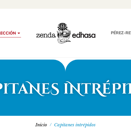
PÉREZ-R
ECCIÓN
iTaNeS iNtRéP
Inicio
Capitanes intrépidos