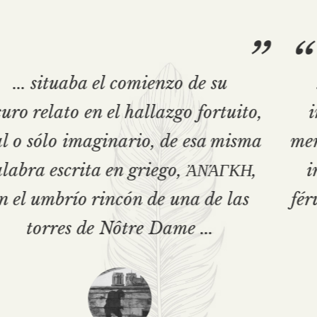
“
”
... grande fue la aflicción de los
infelices cautivos: sabían que era
menos duro y amargo depender de un
impío cualquiera que caer bajo la
férula de un renegado que, vendiendo
su Fe, se ponía de parte de los
opresores ...